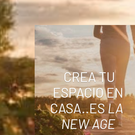
CREA TU
ESPACIO EN
CASA..ES
LA
NEW AGE