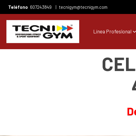
Teléfono
607243849
|
tecnigym@tecnigym.com
Línea Profesional
CEL
D