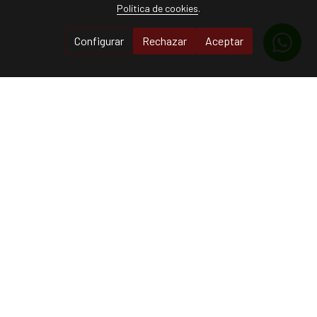
Política de cookies
.
Configurar
Rechazar
Aceptar
TECNIGYM
Todo lo que necesitas para tu gimnasio
Contacto
✉️
tecnigym@tecnigym.com
☎️
607243849
Dirección
Carrer de Lluís de Santàngel 43 46005 València
Quizás te interese...
FINANCIA TUS COMPRAS HASTA EN 12 MESES.