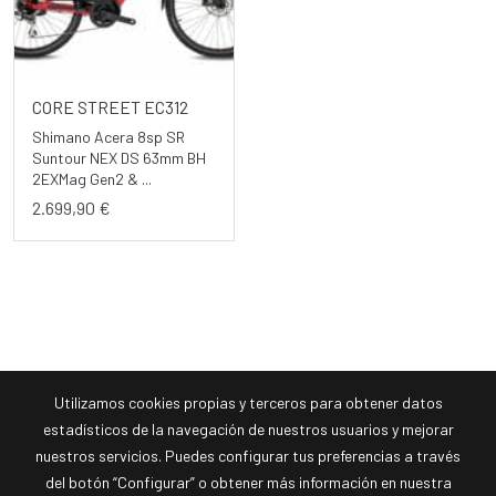
CORE STREET EC312
Shimano Acera 8sp SR
Suntour NEX DS 63mm BH
2EXMag Gen2 & ...
2.699,90 €
Utilizamos cookies propias y terceros para obtener datos
estadísticos de la navegación de nuestros usuarios y mejorar
nuestros servicios. Puedes configurar tus preferencias a través
del botón “Configurar” o obtener más información en nuestra