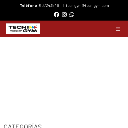
Teléfono
607243849
|
tecnigym@tecnigym.com
CATEGORÍAS