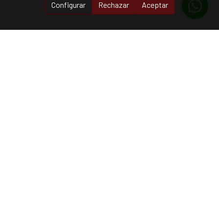
Configurar
Rechazar
Aceptar
TECNIGYM
Todo lo que necesitas para tu gimnasio
Contacto
✉️
tecnigym@tecnigym.com
☎️
607243849
Dirección
Carrer de Lluís de Santàngel 43 46005 València
Quizás te interese...
FINANCIA TUS COMPRAS HASTA EN 12 MESES.