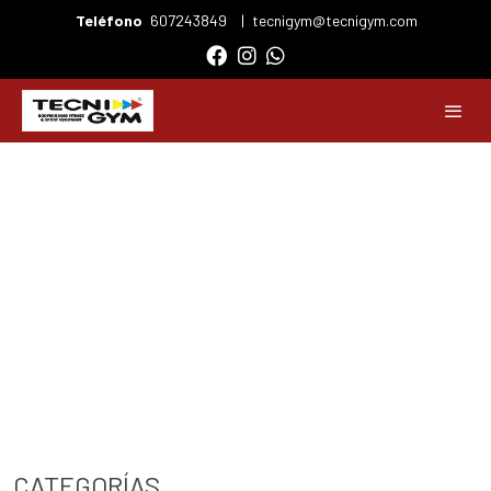
Teléfono
607243849
|
tecnigym@tecnigym.com
CATEGORÍAS