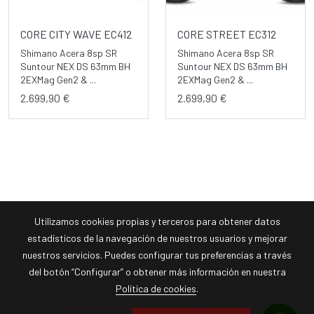
CORE CITY WAVE EC412
CORE STREET EC312
Shimano Acera 8sp SR
Shimano Acera 8sp SR
Suntour NEX DS 63mm BH
Suntour NEX DS 63mm BH
2EXMag Gen2 & ...
2EXMag Gen2 & ...
2.699,90 €
2.699,90 €
Utilizamos cookies propias y terceros para obtener datos
estadísticos de la navegación de nuestros usuarios y mejorar
nuestros servicios. Puedes configurar tus preferencias a través
del botón “Configurar” o obtener más información en nuestra
Política de cookies
.