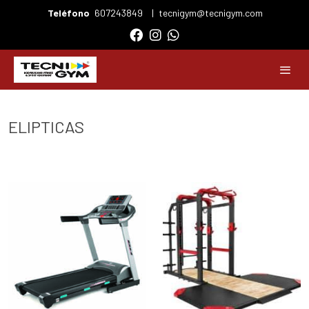
Teléfono
607243849
|
tecnigym@tecnigym.com
ELIPTICAS