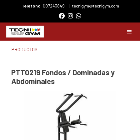
Teléfono
607243849
|
tecnigym@tecnigym.com
PRODUCTOS
PTT0219 Fondos / Dominadas y
Abdominales