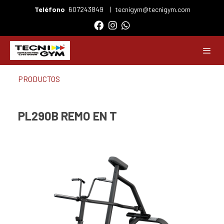
Teléfono
607243849
|
tecnigym@tecnigym.com
PRODUCTOS
PL290B REMO EN T