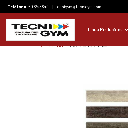
Teléfono
607243849
|
tecnigym@tecnigym.com
Línea Profesional
PRODUCTOS
Pavimento V-Line