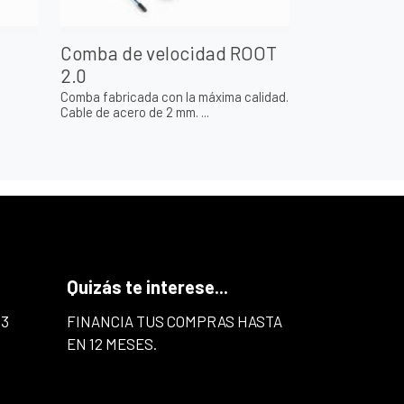
Comba de velocidad ROOT
2.0
Comba fabricada con la máxima calidad.
Cable de acero de 2 mm. ...
Quizás te interese...
43
FINANCIA TUS COMPRAS HASTA
EN 12 MESES.