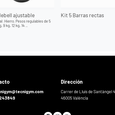
lebell ajustable
Kit 5 Barras rectas
al: Hierro. Pesos regulables de 5
, 9 kg, 12 kg, 14 ...
acto
Dirección
cnigym@tecnigym.com
Carrer de Lluís de Santàngel 
243849
46005 València