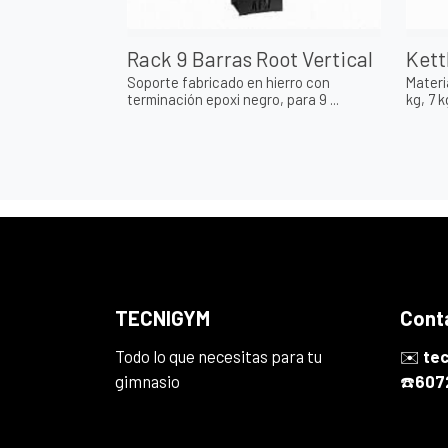
Rack 9 Barras Root Vertical
Kett
Soporte fabricado en hierro con
Materi
terminación epoxi negro, para 9 ...
kg, 7 kg
TECNIGYM
Cont
Todo lo que necesitas para tu
✉️
te
gimnasio
☎️
607