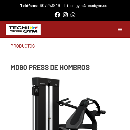
Teléfono
607243849
|
tecnigym@tecnigym.com
PRODUCTOS
M090 PRESS DE HOMBROS