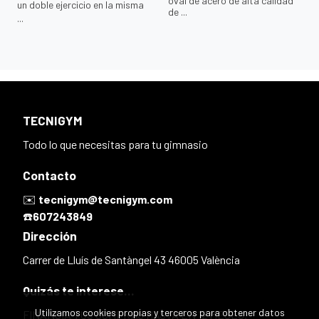
oval de acero de alta calidad
un doble ejercicio en la misma
de ...
...
TECNIGYM
Todo lo que necesitas para tu gimnasio
Contacto
✉️
tecnigym@tecnigym.com
☎️
607243849
Dirección
Carrer de Lluís de Santàngel 43 46005 València
Quizás te interese...
Utilizamos cookies propias y terceros para obtener datos
FINANCIA TUS COMPRAS HASTA EN 12 MESES.