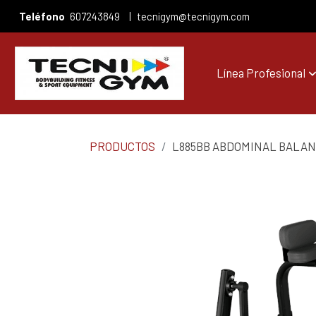
Teléfono
607243849
|
tecnigym@tecnigym.com
Línea Profesional
PRODUCTOS
L885BB ABDOMINAL BALA