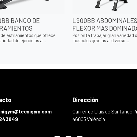
0BB BANCO DE
L900BB ABDOMINALE
IRAMIENTOS
FLEXOR MAS DOMINAD
de estiramientos que ofrece
Posibilita trabajar gran variedad 
riedad de ejercicios a ...
músculos gracias al diverso ...
acto
Dirección
cnigym@tecnigym.com
Carrer de Lluís de Santàngel 
243849
46005 València