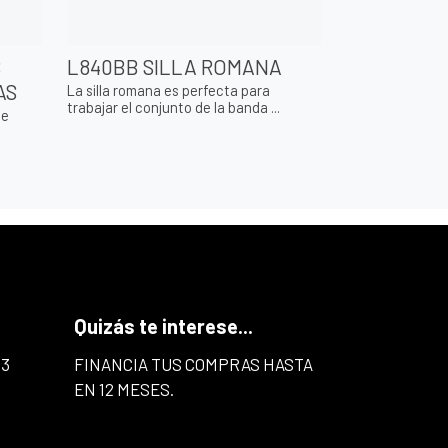
S
L840BB SILLA ROMANA
AS
La silla romana es perfecta para
trabajar el conjunto de la banda ...
de
Quizás te interese...
43
FINANCIA TUS COMPRAS HASTA
EN 12 MESES.