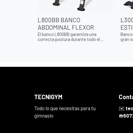
L800BB BANCO
L30
ABDOMINAL FLEXOR
EST
El banco L800BB garantiza una
Banco 
correcta postura durante todo el ...
gran va
TECNIGYM
Cont
Todo lo que necesitas para tu
✉️
te
gimnasio
☎️
607