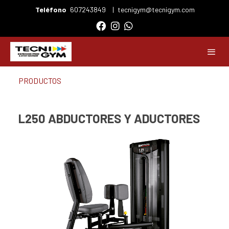
Teléfono
607243849
|
tecnigym@tecnigym.com
PRODUCTOS
L250 ABDUCTORES Y ADUCTORES