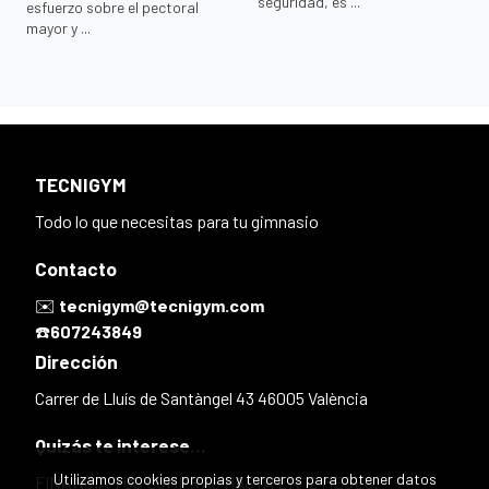
seguridad, es ...
esfuerzo sobre el pectoral
mayor y ...
TECNIGYM
Todo lo que necesitas para tu gimnasio
Contacto
✉️
tecnigym@tecnigym.com
☎️
607243849
Dirección
Carrer de Lluís de Santàngel 43 46005 València
Quizás te interese...
Utilizamos cookies propias y terceros para obtener datos
FINANCIA TUS COMPRAS HASTA EN 12 MESES.