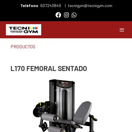
Teléfono
607243849
|
tecnigym@tecnigym.com
PRODUCTOS
L170 FEMORAL SENTADO