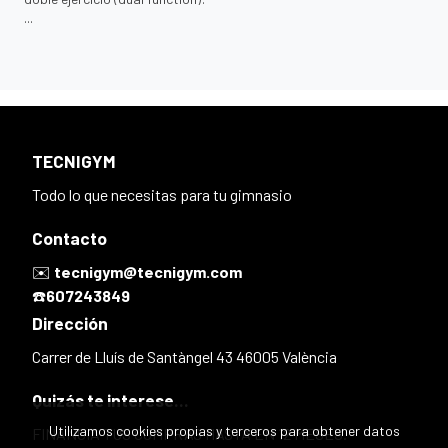
...
TECNIGYM
Todo lo que necesitas para tu gimnasio
Contacto
✉️
tecnigym@tecnigym.com
☎️
607243849
Dirección
Carrer de Lluís de Santàngel 43 46005 València
Quizás te interese...
Utilizamos cookies propias y terceros para obtener datos
FINANCIA TUS COMPRAS HASTA EN 12 MESES.