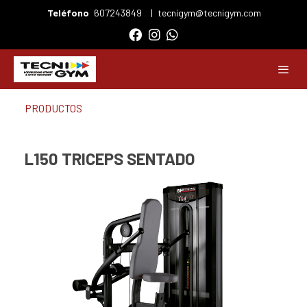
Teléfono
607243849
|
tecnigym@tecnigym.com
PRODUCTOS
L150 TRICEPS SENTADO