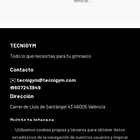
femoral ...
TECNIGYM
Todo lo que necesitas para tu gimnasio
Contacto
✉️
tecnigym@tecnigym.com
☎️
607243849
Dirección
Carrer de Lluís de Santàngel 43 46005 València
Quizás te interese...
Utilizamos cookies propias y terceros para obtener datos
FINANCIA TUS COMPRAS HASTA EN 12 MESES.
estadísticos de la navegación de nuestros usuarios y mejorar