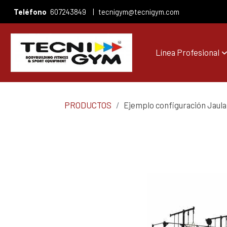
Teléfono
607243849
|
tecnigym@tecnigym.com
Línea Profesional
PRODUCTOS
Ejemplo configuración Jaula