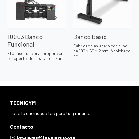
10003 Banco
Banco Basic
Funcional
Fabricado en acero con tubo
de 100 x 50 x 2 mm. Acolchado
El banco funcional proporciona
de ...
el soporte ideal para realizar ...
TECNIGYM
Todo lo que necesitas para tu gimnasio
Contacto
✉️
tecnigym@tecnigym.com