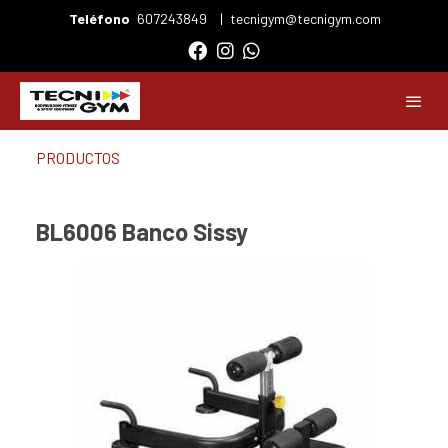
Teléfono
607243849
|
tecnigym@tecnigym.com
PRODUCTOS
BL6006 Banco Sissy