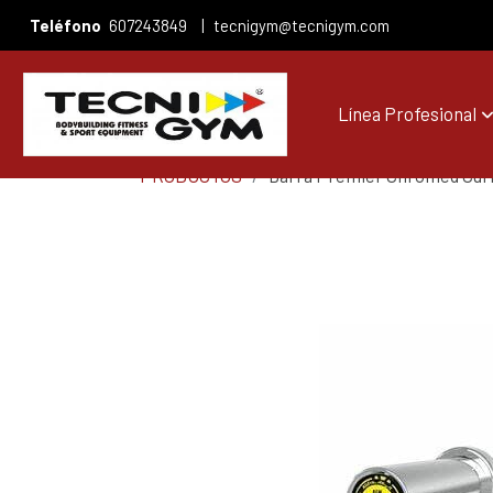
Teléfono
607243849
|
tecnigym@tecnigym.com
Línea Profesional
PRODUCTOS
Barra Premier Chromed Curl