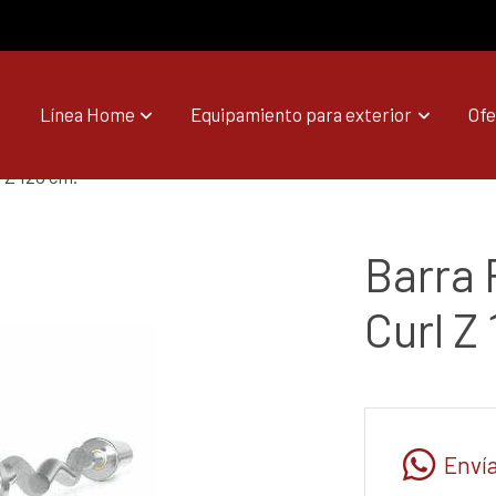
Línea Home
Equipamiento para exterior
Ofe
 Z 120 cm.
Barra
Curl Z
Enví