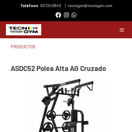
Teléfono
607243849
|
tecnigym@tecnigym.com
PRODUCTOS
ASDC52 Polea Alta AG Cruzado