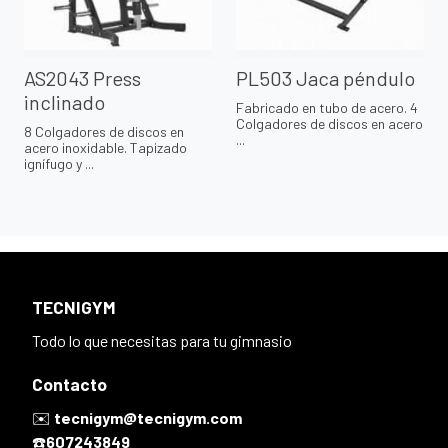
AS2043 Press
PL503 Jaca péndulo
inclinado
Fabricado en tubo de acero. 4
Colgadores de discos en acero
8 Colgadores de discos en
...
acero inoxidable. Tapizado
ignífugo y ...
TECNIGYM
Todo lo que necesitas para tu gimnasio
Contacto
✉️
tecnigym@tecnigym.com
☎️
607243849