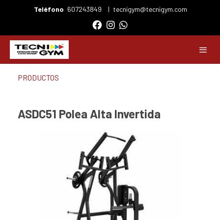
Teléfono
607243849
|
tecnigym@tecnigym.com
PRODUCTOS
ASDC51 Polea Alta Invertida