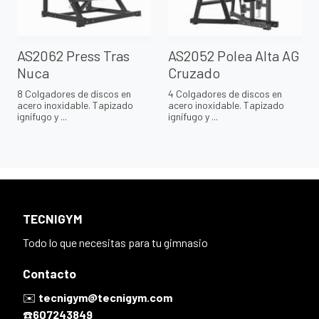
AS2062 Press Tras
AS2052 Polea Alta AG
Nuca
Cruzado
8 Colgadores de discos en
4 Colgadores de discos en
acero inoxidable. Tapizado
acero inoxidable. Tapizado
ignífugo y ...
ignífugo y ...
TECNIGYM
Todo lo que necesitas para tu gimnasio
Contacto
✉️
tecnigym@tecnigym.com
☎️
607243849