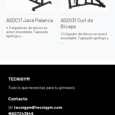
ASDC17 Jaca Palanca
AS2031 Curl de
Bíceps
4 Colgadores de discos en
acero inoxidable. Tapizado
1 Colgador de discos en acero
ignífugo y ...
inoxidable. Tapizado ignífugo y
...
TECNIGYM
Todo lo que necesitas para tu gimnasio
Contacto
✉️
tecnigym@tecnigym.com
☎️
607243849