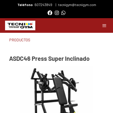
Teléfono
607243849
|
tecnigym@tecnigym.com
PRODUCTOS
ASDC46 Press Super Inclinado