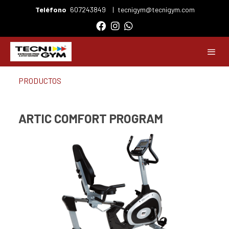
Teléfono
607243849
|
tecnigym@tecnigym.com
PRODUCTOS
ARTIC COMFORT PROGRAM